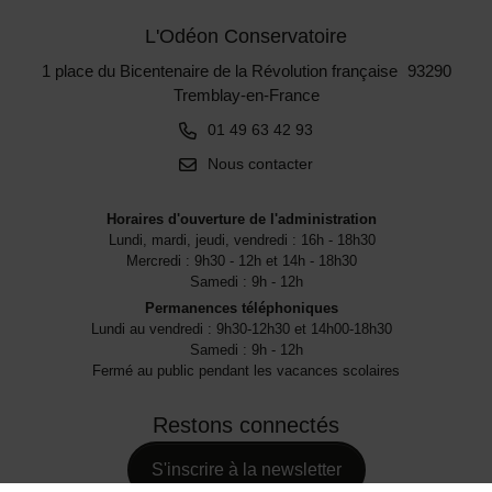
L'Odéon Conservatoire
1 place du Bicentenaire de la Révolution française 93290
Tremblay-en-France
01 49 63 42 93
Nous contacter
Horaires d'ouverture de l'administration
Lundi, mardi, jeudi, vendredi : 16h - 18h30
Mercredi : 9h30 - 12h et 14h - 18h30
Samedi : 9h - 12h
Permanences téléphoniques
Lundi au vendredi : 9h30-12h30 et 14h00-18h30
Samedi : 9h - 12h
Fermé au public pendant les vacances scolaires
Restons connectés
S'inscrire à la newsletter