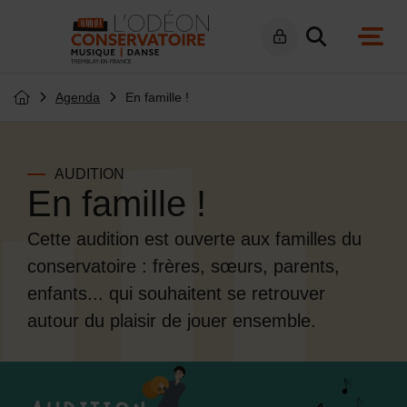
Menu de raccourcis
Retour à l'accueil
navig
Agenda
En famille !
Page d'accueil du site
AUDITION
En famille !
Cette audition est ouverte aux familles du
conservatoire : frères, sœurs, parents,
enfants... qui souhaitent se retrouver
autour du plaisir de jouer ensemble.