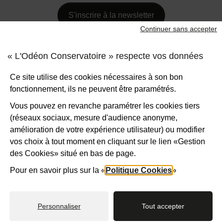
S'inscrire à la newsletter
Continuer sans accepter
Nous suivre
Facebook
Instagram
Vimeo
Calaméo
RSS
« L'Odéon Conservatoire » respecte vos données
Les blogs des professeurs
Ce site utilise des cookies nécessaires à son bon
Le blog d'Agnès Brancherie
fonctionnement, ils ne peuvent être paramétrés.
Le blog d'Alexandre Gérard
Vous pouvez en revanche paramétrer les cookies tiers
Le blog de Louise Bruel
(réseaux sociaux, mesure d'audience anonyme,
Le blog de Cécile Thobie
amélioration de votre expérience utilisateur) ou modifier
Le blog formation musicale
vos choix à tout moment en cliquant sur le lien «Gestion
des Cookies» situé en bas de page.
Pour en savoir plus sur la «
Politique Cookies
»
Contact
Plan du site
Mentions légales
Accessibilité : non conforme
Politiques de confidentialité
Gestion des cookies
Horaires
Personnaliser
Tout accepter