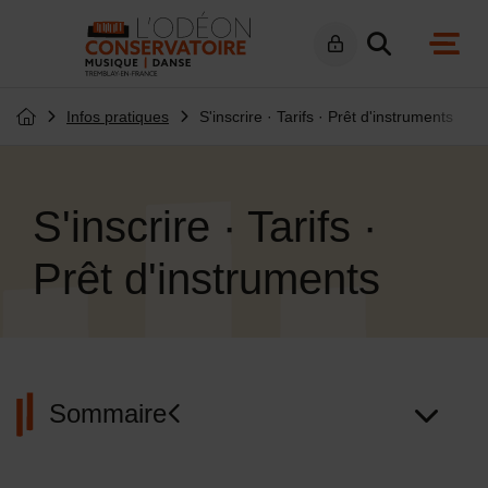
Menu de raccourcis
Retour à l'accueil
navig
Infos pratiques
S'inscrire · Tarifs · Prêt d'instruments
Page d'accueil du site
S'inscrire · Tarifs ·
Prêt d'instruments
Sommaire