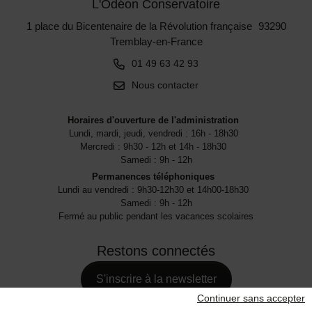
L'Odéon Conservatoire
1 place du Bicentenaire de la Révolution française 93290
Tremblay-en-France
01 49 63 42 93
Nous contacter
Horaires d'ouverture de l'administration
Lundi, mardi, jeudi, vendredi : 16h - 18h30
Mercredi : 9h30 - 12h et 14h - 18h30
Samedi : 9h - 12h
Permanences téléphoniques
Lundi au vendredi : 9h30-12h30 et 14h00-18h30
Samedi : 9h - 12h
Fermé au public pendant les vacances scolaires
Restons connectés
S'inscrire à la newsletter
Continuer sans accepter